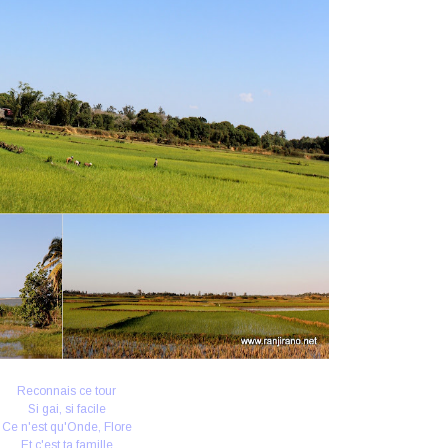
Reconnais ce tour
Si gai, si facile
Ce n'est qu'Onde, Flore
Et c'est ta famille