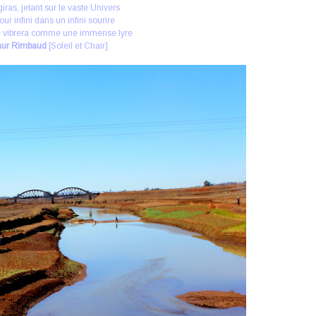
iras, jetant sur le vaste Univers
ur infini dans un infini sourire
 vibrera comme une immense lyre
hur Rimbaud
[Soleil et Chair]