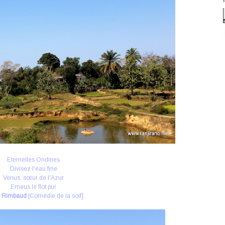
Eternelles Ondines
Divisez l'eau fine
Venus, sœur de l'Azur
Emeus le flot pur
r Rimbaud
[Comédie de la soif]