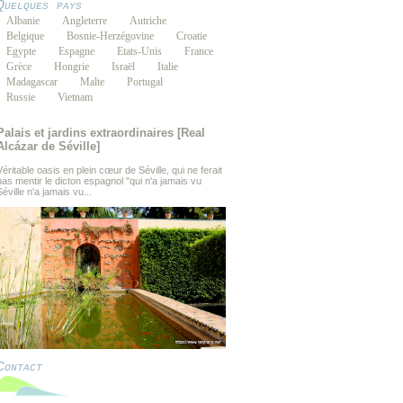
Quelques pays
Albanie
Angleterre
Autriche
Belgique
Bosnie-Herzégovine
Croatie
Egypte
Espagne
Etats-Unis
France
Grèce
Hongrie
Israël
Italie
Madagascar
Malte
Portugal
Russie
Vietnam
Palais et jardins extraordinaires [Real
Alcázar de Séville]
Véritable oasis en plein cœur de Séville, qui ne ferait
pas mentir le dicton espagnol "qui n'a jamais vu
Séville n'a jamais vu...
Contact