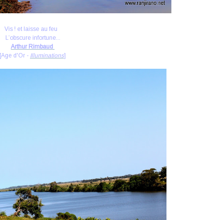
Vis ! et laisse au feu
L’obscure infortune...
Arthur Rimbaud
[Age d'Or -
Illuminations
]