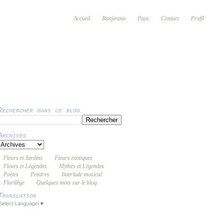
Accueil
Ranjirano
Pays
Contact
Profil
Rechercher dans ce blog
Archives
Fleurs et Jardins
Fleurs exotiques
Fleurs et Légendes
Mythes et Légendes
Poètes
Peintres
Interlude musical
Florilège
Quelques mots sur le blog
Translation
Select Language
▼