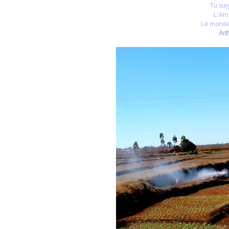
Tu surg
L'Amo
Le monde
Art