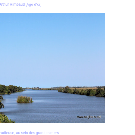
Arthur Rimbaud
[Age d'or]
 radieuse, au sein des grandes mers