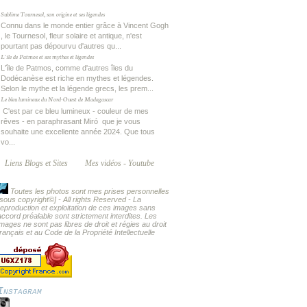
Sublime Tournesol, son origine et ses légendes
Connu dans le monde entier grâce à Vincent Gogh
, le Tournesol, fleur solaire et antique, n'est
pourtant pas dépourvu d'autres qu...
L'île de Patmos et ses mythes et légendes
L'île de Patmos, comme d'autres îles du
Dodécanèse est riche en mythes et légendes.
Selon le mythe et la légende grecs, les prem...
Le bleu lumineux du Nord-Ouest de Madagascar
C'est par ce bleu lumineux - couleur de mes
rêves - en paraphrasant Miró que je vous
souhaite une excellente année 2024. Que tous
vo...
Liens Blogs et Sites
Mes vidéos - Youtube
Toutes les photos sont mes prises personnelles
[sous copyright
©] - All rights Reserved -
La
reproduction et exploitation de ces images sans
accord préalable sont strictement interdites. Les
images ne sont pas libres de droit et régies au droit
français et au Code de la Propriété Intellectuelle
Instagram