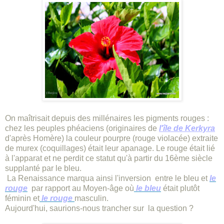
On maîtrisait depuis des millénaires les pigments rouges :
chez les peuples phéaciens (originaires de
l'île de Kerkyra
d'après Homère) la couleur pourpre (rouge violacée) extraite
de murex (coquillages) était leur apanage. Le rouge était lié
à l'apparat et ne perdit ce statut qu'à partir du 16ème siècle
supplanté par le bleu.
La Renaissance marqua ainsi l'inversion entre le bleu et
le
rouge
par rapport au Moyen-âge où
le bleu
était plutôt
féminin et
le rouge
masculin.
Aujourd'hui, saurions-nous trancher sur la question ?