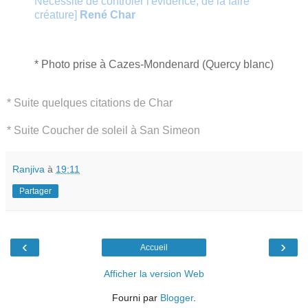
Nécessité de contrôler l'évidence, de la faire
créature]
René Char
* Photo prise à Cazes-Mondenard (Quercy blanc)
* Suite quelques citations de Char
* Suite Coucher de soleil à San Simeon
Ranjiva
à
19:11
Partager
‹
›
Accueil
Afficher la version Web
Fourni par
Blogger
.