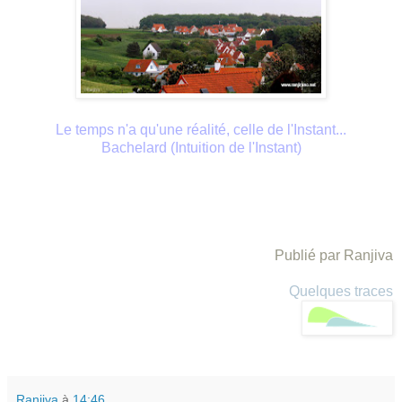
Le temps n'a qu'une réalité, celle de l'Instant...
Bachelard (Intuition de l'Instant)
Publié par Ranjiva
Quelques traces
Ranjiva
à
14:46