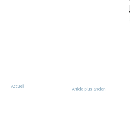
Accueil
Article plus ancien
right ©
2026
Paysages et Fleurs au fil de l'eau
. All rights rese
Terms and conditions
|
Service
|
Contact
|
Site Map
Premium Blogger Template
by : Loefa-Cebook | Powered by
Blogger
.