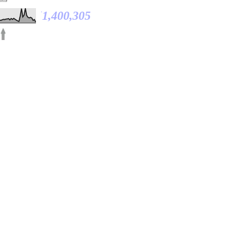
1,400,305
rved.