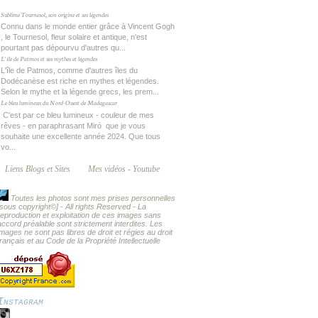
Sublime Tournesol, son origine et ses légendes
Connu dans le monde entier grâce à Vincent Gogh
, le Tournesol, fleur solaire et antique, n'est
pourtant pas dépourvu d'autres qu...
L'île de Patmos et ses mythes et légendes
L'île de Patmos, comme d'autres îles du
Dodécanèse est riche en mythes et légendes.
Selon le mythe et la légende grecs, les prem...
Le bleu lumineux du Nord-Ouest de Madagascar
C'est par ce bleu lumineux - couleur de mes
rêves - en paraphrasant Miró que je vous
souhaite une excellente année 2024. Que tous
vo...
Liens Blogs et Sites
Mes vidéos - Youtube
Toutes les photos sont mes prises personnelles
[sous copyright
©] - All rights Reserved -
La
reproduction et exploitation de ces images sans
accord préalable sont strictement interdites. Les
images ne sont pas libres de droit et régies au droit
français et au Code de la Propriété Intellectuelle
Instagram