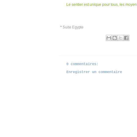
Le sentier est unique pour tous, les moyen
*
Suite Egypte
Publié par
Ranjiva
à
17:35
Libellés :
Assouan
,
Egypte
,
le Nil
0 commentaires:
Enregistrer un commentaire