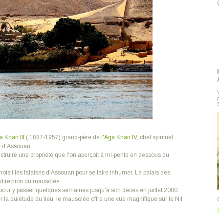
a Khan III
( 1887-1957) grand-père de
l'Aga Khan IV
,
chef spirituel
e d'Assouan.
onstruire une propriété que l'on aperçoit à mi-pente en dessous du
hoisit les falaises d'Assouan pour se faire inhumer. Le palais des
 direction du mausolée.
our y passer quelques semaines jusqu'à son décès en juillet 2000.
 la quiétude du lieu, le mausolée offre une vue magnifique sur le Nil