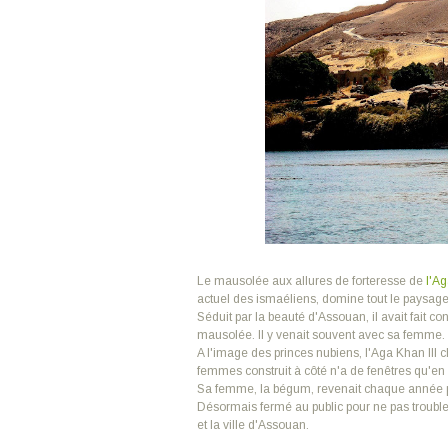
Le mausolée aux allures de forteresse de
l'Ag
actuel des ismaéliens, domine tout le paysag
Séduit par la beauté d'Assouan, il avait fait c
mausolée. Il y venait souvent avec sa femme.
A l'image des princes nubiens, l'Aga Khan III c
femmes construit à côté n'a de fenêtres qu'en
Sa femme, la bégum, revenait chaque année p
Désormais fermé au public pour ne pas troubler
et la ville d'Assouan.