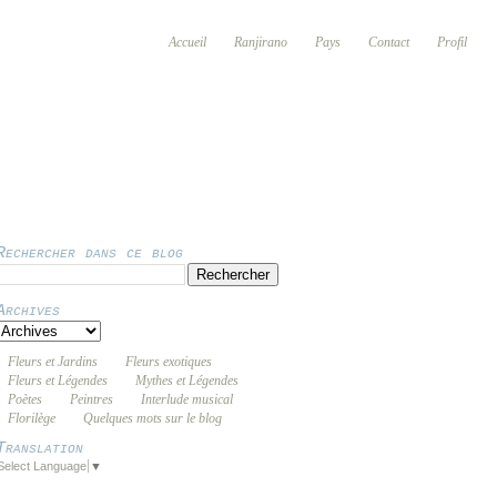
Accueil
Ranjirano
Pays
Contact
Profil
Rechercher dans ce blog
Archives
Fleurs et Jardins
Fleurs exotiques
Fleurs et Légendes
Mythes et Légendes
Poètes
Peintres
Interlude musical
Florilège
Quelques mots sur le blog
Translation
Select Language
▼