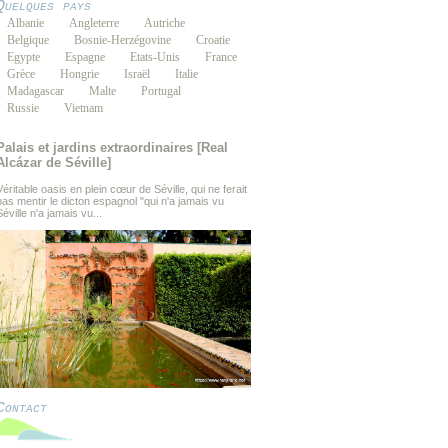
Quelques pays
Albanie
Angleterre
Autriche
Belgique
Bosnie-Herzégovine
Croatie
Egypte
Espagne
Etats-Unis
France
Grèce
Hongrie
Israël
Italie
Madagascar
Malte
Portugal
Russie
Vietnam
Palais et jardins extraordinaires [Real
Alcázar de Séville]
Véritable oasis en plein cœur de Séville, qui ne ferait
pas mentir le dicton espagnol "qui n'a jamais vu
Séville n'a jamais vu...
Contact