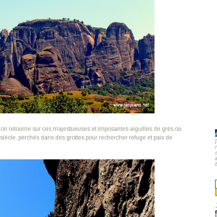
, on retourne sur ces majestueuses et imposantes aiguilles de grès où
ècle, perchés dans des grottes pour rechercher refuge et paix de