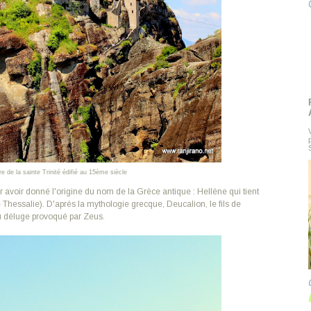
 de la sainte Trinité édifié au 15ème siècle
r avoir donné l'origine du nom de la Grèce antique : Hellène qui tient
e Thessalie). D'après la mythologie grecque, Deucalion, le fils de
 déluge provoqué par Zeus.