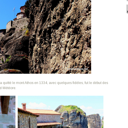
 quitté le mont Athos en 1334, avec quelques fidèles, fut le début des
nd Météore.