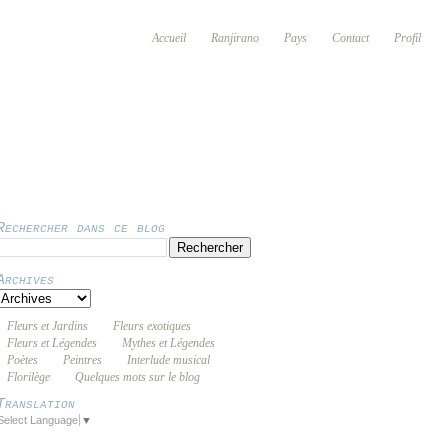
Accueil
Ranjirano
Pays
Contact
Profil
Rechercher dans ce blog
Archives
Fleurs et Jardins
Fleurs exotiques
Fleurs et Légendes
Mythes et Légendes
Poètes
Peintres
Interlude musical
Florilège
Quelques mots sur le blog
Translation
Select Language
▼