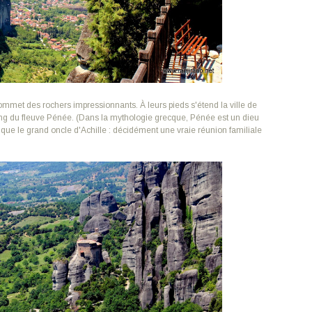
mmet des rochers impressionnants. À leurs pieds s'étend la ville de
ng du fleuve Pénée. (Dans la mythologie grecque, Pénée est un dieu
re que le grand oncle d'Achille : décidément une vraie réunion familiale