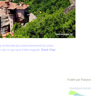
s ne fermait pas souverainement les yeux,
lus voir ce qui vaut d'être regardé.
René Char
Publié par Ranjiva
Quelques traces