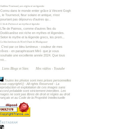
Sublime Tournesol, son origine et ses légendes
Connu dans le monde entier grâce à Vincent Gogh
, le Tournesol, fleur solaire et antique, n'est
pourtant pas dépourvu d'autres qu...
L'île de Patmos et ses mythes et légendes
L'île de Patmos, comme d'autres îles du
Dodécanèse est riche en mythes et légendes.
Selon le mythe et la légende grecs, les prem...
Le bleu lumineux du Nord-Ouest de Madagascar
C'est par ce bleu lumineux - couleur de mes
rêves - en paraphrasant Miró que je vous
souhaite une excellente année 2024. Que tous
vo...
Liens Blogs et Sites
Mes vidéos - Youtube
Toutes les photos sont mes prises personnelles
[sous copyright
©] - All rights Reserved -
La
reproduction et exploitation de ces images sans
accord préalable sont strictement interdites. Les
images ne sont pas libres de droit et régies au droit
français et au Code de la Propriété Intellectuelle
Instagram