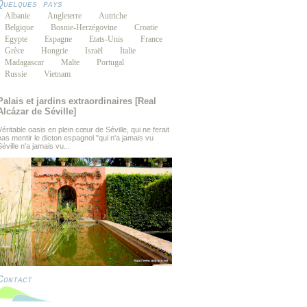
Quelques pays
Albanie
Angleterre
Autriche
Belgique
Bosnie-Herzégovine
Croatie
Egypte
Espagne
Etats-Unis
France
Grèce
Hongrie
Israël
Italie
Madagascar
Malte
Portugal
Russie
Vietnam
Palais et jardins extraordinaires [Real
Alcázar de Séville]
Véritable oasis en plein cœur de Séville, qui ne ferait
pas mentir le dicton espagnol "qui n'a jamais vu
Séville n'a jamais vu...
Contact