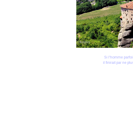
Si l'homme parfoi
il finirait par ne p