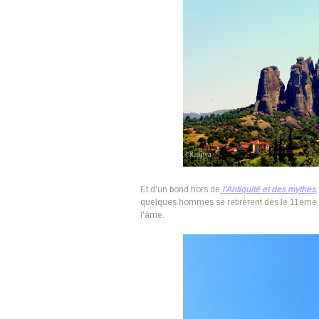
Et d'un bond hors de
l'Antiquité et des mythes
quelques hommes se retirèrent dès le 11ème si
l'âme.