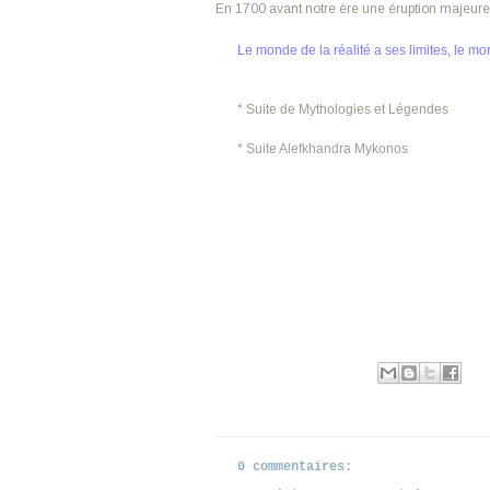
En 1700 avant notre ère une éruption majeure f
Le monde de la réalité a ses limites, le mo
*
Suite de Mythologies et Légendes
* Suite Alefkhandra Mykonos
Publié par
Ranjiva
à
10:17
Libellés :
Grèce
,
Les Cyclades
,
Mythologie
0 commentaires: