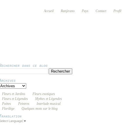
Accueil
Ranjirano
Pays
Contact
Profil
Rechercher dans ce blog
Archives
Fleurs et Jardins
Fleurs exotiques
Fleurs et Légendes
Mythes et Légendes
Poètes
Peintres
Interlude musical
Florilège
Quelques mots sur le blog
Translation
Select Language
▼