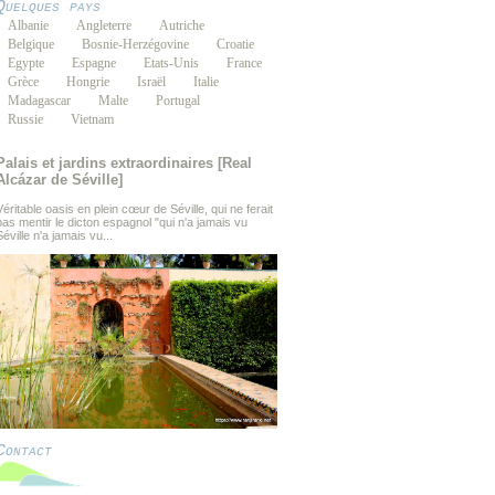
Quelques pays
Albanie
Angleterre
Autriche
Belgique
Bosnie-Herzégovine
Croatie
Egypte
Espagne
Etats-Unis
France
Grèce
Hongrie
Israël
Italie
Madagascar
Malte
Portugal
Russie
Vietnam
Palais et jardins extraordinaires [Real
Alcázar de Séville]
Véritable oasis en plein cœur de Séville, qui ne ferait
pas mentir le dicton espagnol "qui n'a jamais vu
Séville n'a jamais vu...
Contact