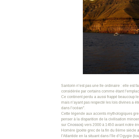
Santorin n'est pas une île ordinaire : elle est fai
considérée par certains comme étant l'emplacem
Ce continent perdu a aussi frappé beaucoup les 
mais n'ayant pas respecté les lois divines a été
dans l'océan".
Cette légende aux accents mythologiques grecs
penser à la disparition de la civilisation minoe
sur
Cnossos
) vers 2000 à 1450 avant notre èr
Homère (poète grec de la fin du 8ème siècle av
l'Atlantide en la situant dans l'île d'Ogygie (t