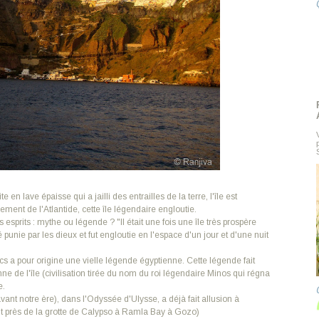
te en lave épaisse qui a jailli des entrailles de la terre, l'île est
ent de l'Atlantide, cette île légendaire engloutie.
esprits : mythe ou légende ? "Il était une fois une île très prospère
 punie par les dieux et fut engloutie en l'espace d'un jour et d'une nuit
 a pour origine une vielle légende égyptienne. Cette légende fait
nne de l'île (civilisation tirée du nom du roi légendaire Minos qui régna
e.
ant notre ère), dans l'Odyssée d'Ulysse, a déjà fait allusion à
out près de la grotte de Calypso à
Ramla Bay
à Gozo)