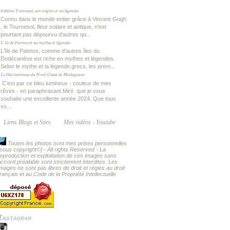
Sublime Tournesol, son origine et ses légendes
Connu dans le monde entier grâce à Vincent Gogh
, le Tournesol, fleur solaire et antique, n'est
pourtant pas dépourvu d'autres qu...
L'île de Patmos et ses mythes et légendes
L'île de Patmos, comme d'autres îles du
Dodécanèse est riche en mythes et légendes.
Selon le mythe et la légende grecs, les prem...
Le bleu lumineux du Nord-Ouest de Madagascar
C'est par ce bleu lumineux - couleur de mes
rêves - en paraphrasant Miró que je vous
souhaite une excellente année 2024. Que tous
vo...
Liens Blogs et Sites
Mes vidéos - Youtube
Toutes les photos sont mes prises personnelles
[sous copyright
©] - All rights Reserved -
La
reproduction et exploitation de ces images sans
accord préalable sont strictement interdites. Les
images ne sont pas libres de droit et régies au droit
français et au Code de la Propriété Intellectuelle
Instagram