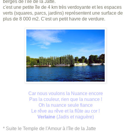
berges de l'île de la Jatte.
c'est une petite île de 4 km très verdoyante et les espaces
verts (squares, parcs, jardins) représentent une surface de
plus de 8 000 m2. C'est un petit havre de verdure.
Car nous voulons la Nuance encore
Pas la couleur, rien que la nuance !
Oh la nuance seule fiance
Le rêve au rêve et la flûte au cor !
Verlaine
(Jadis et naguère)
* Suite le Temple de l'Amour à l'île de la Jatte