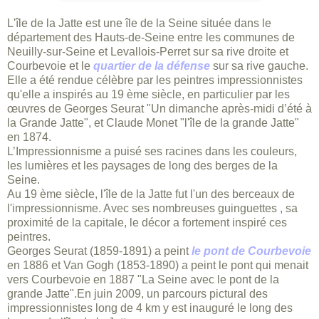
L'île de la Jatte est une île de la Seine située dans le
département des Hauts-de-Seine entre les communes de
Neuilly-sur-Seine et Levallois-Perret sur sa rive droite et
Courbevoie et le
quartier de la défense
sur sa rive gauche.
Elle a été rendue célèbre par les peintres impressionnistes
qu'elle a inspirés au 19 ème siècle, en particulier par les
œuvres de Georges Seurat
"Un dimanche après-midi d’été à
la Grande Jatte
", et Claude Monet "
l'île de la grande Jatte"
en 1874.
L’Impressionnisme a puisé ses racines dans les couleurs,
les lumières et les paysages de long des berges de la
Seine.
Au 19 ème siècle, l'île de la Jatte fut l'un des berceaux de
l'impressionnisme. Avec ses nombreuses guinguettes , sa
proximité de la capitale, le décor a fortement inspiré ces
peintres.
Georges Seurat (1859-1891) a peint
le pont de Courbevoie
en 1886 e
t Van Gogh (1853-1890) a peint le pont qui menait
vers Courbevoie en 1887
"La Seine avec le pont de la
grande Jatte".
En juin 2009, un parcours pictural des
impressionnistes long de 4 km y est inauguré le long des