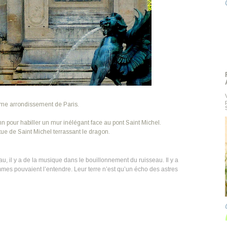
ème arrondissement de Paris.
pour habiller un mur inélégant face au pont Saint Michel.
tue de Saint Michel terrassant le dragon.
au, il y a de la musique dans le bouillonnement du ruisseau. Il y a
mes pouvaient l’entendre. Leur terre n’est
qu
’un écho des astres