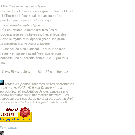
Sublime Tournesol, son origine et ses légendes
Connu dans le monde entier grâce à Vincent Gogh
, le Tournesol, fleur solaire et antique, n'est
pourtant pas dépourvu d'autres qu...
L'île de Patmos et ses mythes et légendes
L'île de Patmos, comme d'autres îles du
Dodécanèse est riche en mythes et légendes.
Selon le mythe et la légende grecs, les prem...
Le bleu lumineux du Nord-Ouest de Madagascar
C'est par ce bleu lumineux - couleur de mes
rêves - en paraphrasant Miró que je vous
souhaite une excellente année 2024. Que tous
vo...
Liens Blogs et Sites
Mes vidéos - Youtube
Toutes les photos sont mes prises personnelles
[sous copyright
©] - All rights Reserved -
La
reproduction et exploitation de ces images sans
accord préalable sont strictement interdites. Les
images ne sont pas libres de droit et régies au droit
français et au Code de la Propriété Intellectuelle
Instagram