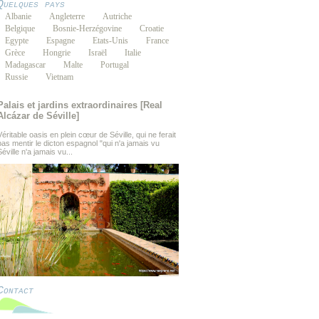
Quelques pays
Albanie
Angleterre
Autriche
Belgique
Bosnie-Herzégovine
Croatie
Egypte
Espagne
Etats-Unis
France
Grèce
Hongrie
Israël
Italie
Madagascar
Malte
Portugal
Russie
Vietnam
Palais et jardins extraordinaires [Real
Alcázar de Séville]
Véritable oasis en plein cœur de Séville, qui ne ferait
pas mentir le dicton espagnol "qui n'a jamais vu
Séville n'a jamais vu...
Contact