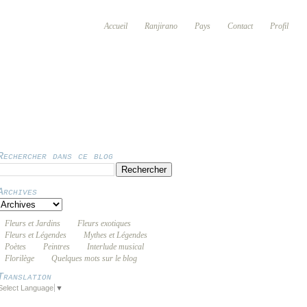
Accueil
Ranjirano
Pays
Contact
Profil
Rechercher dans ce blog
Archives
Fleurs et Jardins
Fleurs exotiques
Fleurs et Légendes
Mythes et Légendes
Poètes
Peintres
Interlude musical
Florilège
Quelques mots sur le blog
Translation
Select Language
▼