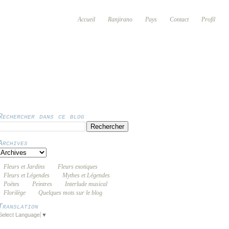
Accueil
Ranjirano
Pays
Contact
Profil
Rechercher dans ce blog
Archives
Fleurs et Jardins
Fleurs exotiques
Fleurs et Légendes
Mythes et Légendes
Poètes
Peintres
Interlude musical
Florilège
Quelques mots sur le blog
Translation
Select Language
▼