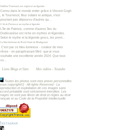
Sublime Tournesol, son origine et ses légendes
Connu dans le monde entier grâce à Vincent Gogh
, le Tournesol, fleur solaire et antique, n'est
pourtant pas dépourvu d'autres qu...
L'île de Patmos et ses mythes et légendes
L'île de Patmos, comme d'autres îles du
Dodécanèse est riche en mythes et légendes.
Selon le mythe et la légende grecs, les prem...
Le bleu lumineux du Nord-Ouest de Madagascar
C'est par ce bleu lumineux - couleur de mes
rêves - en paraphrasant Miró que je vous
souhaite une excellente année 2024. Que tous
vo...
Liens Blogs et Sites
Mes vidéos - Youtube
Toutes les photos sont mes prises personnelles
[sous copyright
©] - All rights Reserved -
La
reproduction et exploitation de ces images sans
accord préalable sont strictement interdites. Les
images ne sont pas libres de droit et régies au droit
français et au Code de la Propriété Intellectuelle
Instagram