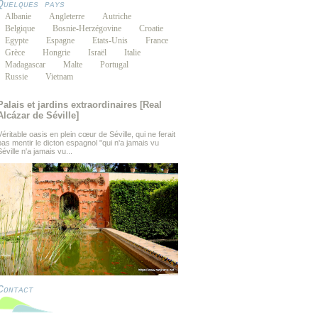
Quelques pays
Albanie
Angleterre
Autriche
Belgique
Bosnie-Herzégovine
Croatie
Egypte
Espagne
Etats-Unis
France
Grèce
Hongrie
Israël
Italie
Madagascar
Malte
Portugal
Russie
Vietnam
Palais et jardins extraordinaires [Real
Alcázar de Séville]
Véritable oasis en plein cœur de Séville, qui ne ferait
pas mentir le dicton espagnol "qui n'a jamais vu
Séville n'a jamais vu...
Contact