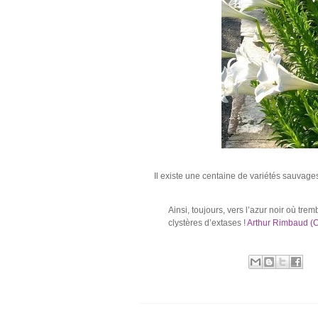
Il existe une centaine de variétés sauvages 
Ainsi, toujours, vers l’azur noir où tre
clystères d’extases !
Arthur Rimbaud
(C
Publié par
Ranjiva
à
20:30
Libellés :
Fleurs couleur blanche
,
Lys blan