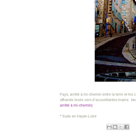
Pays, arrêté à mi-chemin entre la terre et les 
offrande levée vers d'accueillantes mains : 
arrêté à mi-chemin)
* Suite en Haute-Loire
Publié par
Ranjiva
à
20:46
Libellés :
Auvergne
,
Lacs et rivières