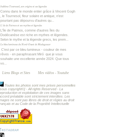
Sublime Tournesol, son origine et ses légendes
Connu dans le monde entier grâce à Vincent Gogh
, le Tournesol, fleur solaire et antique, n'est
pourtant pas dépourvu d'autres qu...
L'île de Patmos et ses mythes et légendes
L'île de Patmos, comme d'autres îles du
Dodécanèse est riche en mythes et légendes.
Selon le mythe et la légende grecs, les prem...
Le bleu lumineux du Nord-Ouest de Madagascar
C'est par ce bleu lumineux - couleur de mes
rêves - en paraphrasant Miró que je vous
souhaite une excellente année 2024. Que tous
vo...
Liens Blogs et Sites
Mes vidéos - Youtube
Toutes les photos sont mes prises personnelles
[sous copyright
©] - All rights Reserved -
La
reproduction et exploitation de ces images sans
accord préalable sont strictement interdites. Les
images ne sont pas libres de droit et régies au droit
français et au Code de la Propriété Intellectuelle
Instagram