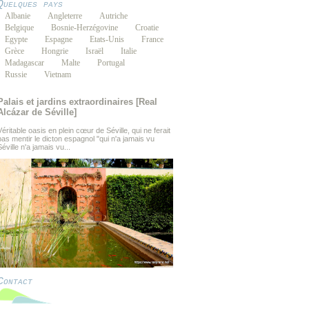
Quelques pays
Albanie
Angleterre
Autriche
Belgique
Bosnie-Herzégovine
Croatie
Egypte
Espagne
Etats-Unis
France
Grèce
Hongrie
Israël
Italie
Madagascar
Malte
Portugal
Russie
Vietnam
Palais et jardins extraordinaires [Real
Alcázar de Séville]
Véritable oasis en plein cœur de Séville, qui ne ferait
pas mentir le dicton espagnol "qui n'a jamais vu
Séville n'a jamais vu...
Contact