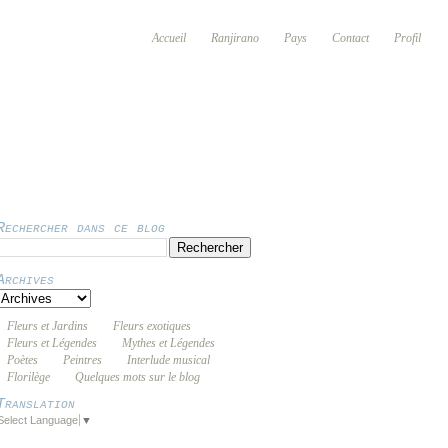
Accueil
Ranjirano
Pays
Contact
Profil
Rechercher dans ce blog
Archives
Fleurs et Jardins
Fleurs exotiques
Fleurs et Légendes
Mythes et Légendes
Poètes
Peintres
Interlude musical
Florilège
Quelques mots sur le blog
Translation
Select Language
▼