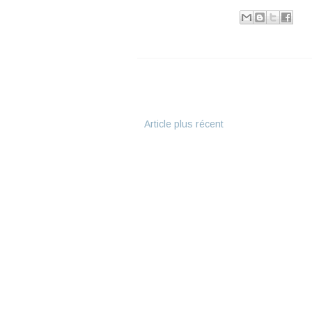
Publié par
Ranjiva
à
18:12
Libellés :
parc de Batignolles
,
Paris
Article plus récent