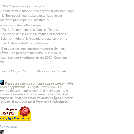
Sublime Tournesol, son origine et ses légendes
Connu dans le monde entier grâce à Vincent Gogh
, le Tournesol, fleur solaire et antique, n'est
pourtant pas dépourvu d'autres qu...
L'île de Patmos et ses mythes et légendes
L'île de Patmos, comme d'autres îles du
Dodécanèse est riche en mythes et légendes.
Selon le mythe et la légende grecs, les prem...
Le bleu lumineux du Nord-Ouest de Madagascar
C'est par ce bleu lumineux - couleur de mes
rêves - en paraphrasant Miró que je vous
souhaite une excellente année 2024. Que tous
vo...
Liens Blogs et Sites
Mes vidéos - Youtube
Toutes les photos sont mes prises personnelles
[sous copyright
©] - All rights Reserved -
La
reproduction et exploitation de ces images sans
accord préalable sont strictement interdites. Les
images ne sont pas libres de droit et régies au droit
français et au Code de la Propriété Intellectuelle
Instagram